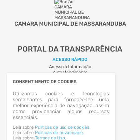
CAMARA MUNICIPAL DE MASSARANDUBA
PORTAL DA TRANSPARÊNCIA
ACESSO RÁPIDO
Acesso à Informação
Autoatendimento
Cidadão
CONSENTIMENTO DE COOKIES
LOCALIZAÇÃO
RUA PAULO CARDOSO, Nº 166, CENTRO
Utilizamos cookies e tecnologias
Massaranduba/SC
semelhantes para fornecer-lhe uma
CEP: 89.380-364
melhor experiência de navegação, assim
Abrir no Mapa
como providenciar alguns recursos
CONTATOS
essenciais.
cvm@netuno.com.br
Leia sobre
Políticas de uso de cookies.
HORÁRIO DE ATENDIMENTO
Leia sobre
Políticas de privacidade.
Leia sobre
Termos de Uso.