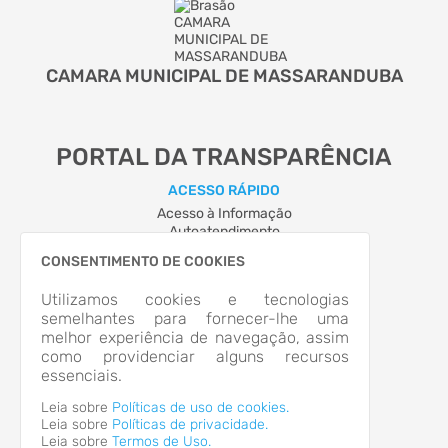
CAMARA MUNICIPAL DE MASSARANDUBA
PORTAL DA TRANSPARÊNCIA
ACESSO RÁPIDO
Acesso à Informação
Autoatendimento
Cidadão
CONSENTIMENTO DE COOKIES
LOCALIZAÇÃO
RUA PAULO CARDOSO, Nº 166, CENTRO
Utilizamos cookies e tecnologias
Massaranduba/SC
semelhantes para fornecer-lhe uma
CEP: 89.380-364
melhor experiência de navegação, assim
Abrir no Mapa
como providenciar alguns recursos
CONTATOS
essenciais.
cvm@netuno.com.br
Leia sobre
Políticas de uso de cookies.
HORÁRIO DE ATENDIMENTO
Leia sobre
Políticas de privacidade.
Leia sobre
Termos de Uso.