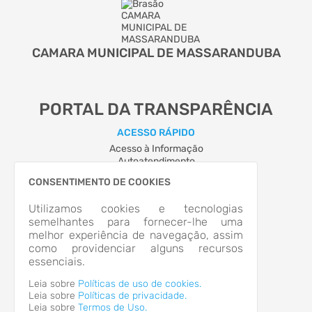
CAMARA MUNICIPAL DE MASSARANDUBA
PORTAL DA TRANSPARÊNCIA
ACESSO RÁPIDO
Acesso à Informação
Autoatendimento
Cidadão
CONSENTIMENTO DE COOKIES
LOCALIZAÇÃO
RUA PAULO CARDOSO, Nº 166, CENTRO
Utilizamos cookies e tecnologias
Massaranduba/SC
semelhantes para fornecer-lhe uma
CEP: 89.380-364
melhor experiência de navegação, assim
Abrir no Mapa
como providenciar alguns recursos
CONTATOS
essenciais.
cvm@netuno.com.br
Leia sobre
Políticas de uso de cookies.
HORÁRIO DE ATENDIMENTO
Leia sobre
Políticas de privacidade.
Leia sobre
Termos de Uso.