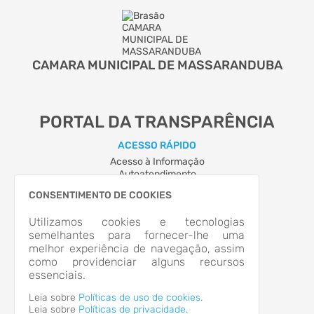
CAMARA MUNICIPAL DE MASSARANDUBA
PORTAL DA TRANSPARÊNCIA
ACESSO RÁPIDO
Acesso à Informação
Autoatendimento
Cidadão
CONSENTIMENTO DE COOKIES
LOCALIZAÇÃO
RUA PAULO CARDOSO, Nº 166, CENTRO
Utilizamos cookies e tecnologias
Massaranduba/SC
semelhantes para fornecer-lhe uma
CEP: 89.380-364
melhor experiência de navegação, assim
Abrir no Mapa
como providenciar alguns recursos
CONTATOS
essenciais.
cvm@netuno.com.br
Leia sobre
Políticas de uso de cookies.
HORÁRIO DE ATENDIMENTO
Leia sobre
Políticas de privacidade.